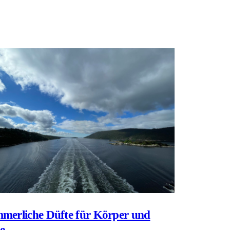
merliche Düfte für Körper und
le