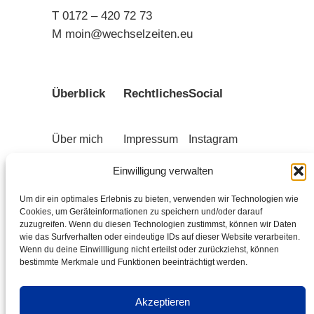
T 0172 – 420 72 73
M moin@wechselzeiten.eu
Überblick
Rechtliches
Social
Über mich
Impressum
Instagram
Begleitung
Datenschutz
LinkedIn
Einwilligung verwalten
Schwerpunkte
AGB
Newsletter
Um dir ein optimales Erlebnis zu bieten, verwenden wir Technologien wie
Cookies, um Geräteinformationen zu speichern und/oder darauf
Hypnose
Cookies
zuzugreifen. Wenn du diesen Technologien zustimmst, können wir Daten
wie das Surfverhalten oder eindeutige IDs auf dieser Website verarbeiten.
Kontakt
Wenn du deine Einwillligung nicht erteilst oder zurückziehst, können
bestimmte Merkmale und Funktionen beeinträchtigt werden.
Akzeptieren